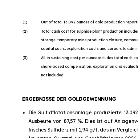
(1
)
Out of total 13,092 ounces of gold production repor
(2
)
Total cash cost for sulphide plant production include
storage, temporary mine production closure, communi
capital costs, exploration costs and corporate admin
(3
)
All-in sustaining cost per ounce includes total cash 
share-based compensation, exploration and evaluation
not included.
ERGEBNISSE DER GOLDGEWINNUNG
Die Sulfidflotationsanlage produzierte 13.09
Ausbeute von 87,57 %. Dies ist auf Anlage
frisches Sulfiderz mit 1,94 g/t, das im Vergle