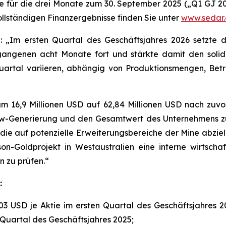
e für die drei Monate zum 30. September 2025 („Q1 GJ 2
ollständigen Finanzergebnisse finden Sie unter
www.sedar
 „Im ersten Quartal des Geschäftsjahres 2026 setzte di
rgangenen acht Monate fort und stärkte damit den solid
artal variieren, abhängig von Produktionsmengen, Betr
um 16,9 Millionen USD auf 62,84 Millionen USD nach zuvor
flow-Generierung und den Gesamtwert des Unternehmens z
 die auf potenzielle Erweiterungsbereiche der Mine abzie
n-Goldprojekt in Westaustralien eine interne wirtschaf
n zu prüfen.“
:
03 USD je Aktie im ersten Quartal des Geschäftsjahres 2
n Quartal des Geschäftsjahres 2025;