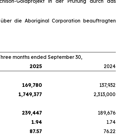
chison-Goldprojekt in der Prüfung durch das
über die Aboriginal Corporation beauftragten
Three months ended September 30,
2025
2024
169,780
137,932
1,749,377
2,313,000
239,447
189,676
1.94
1.74
87.57
76.22