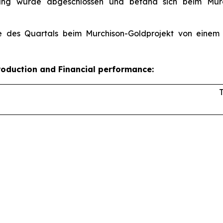
rtung wurde abgeschlossen und befand sich beim Mur
 des Quartals beim Murchison-Goldprojekt von einem 
roduction and Financial performance: