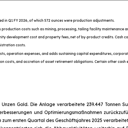
ted in Q1 FY 2026, of which 572 ounces were production adjustments.
s production costs such as mining, processing, tailing facility maintenance 
ty development cost and property fees, net of by-product credits. Cash cos
istration costs.
costs, operation expenses, and adds sustaining capital expenditures, corpora
 costs, and accretion of asset retirement obligations. Certain other cash e
2 Unzen Gold. Die Anlage verarbeitete 239.447 Tonnen Sul
nverbesserungen und Optimierungsmaßnahmen zurückzuf
ich zum ersten Quartal des Geschäftsjahres 2025 verarbeite