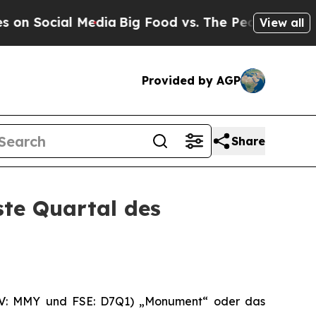
Media
Big Food vs. The People. Big Food’s 239 Law
View all
Provided by AGP
Share
ste Quartal des
-V: MMY und FSE: D7Q1) „Monument“ oder das