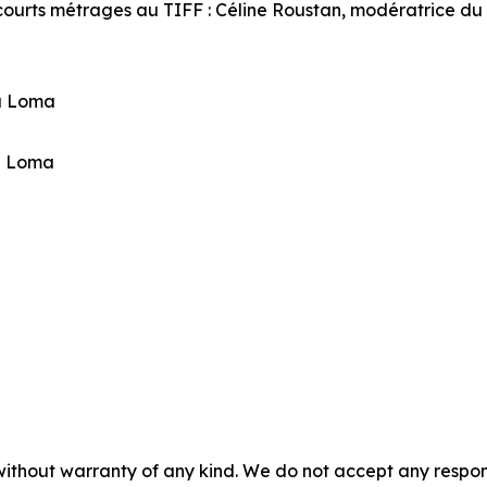
 courts métrages au TIFF : Céline Roustan, modératrice du 
sa Loma
sa Loma
without warranty of any kind. We do not accept any responsib