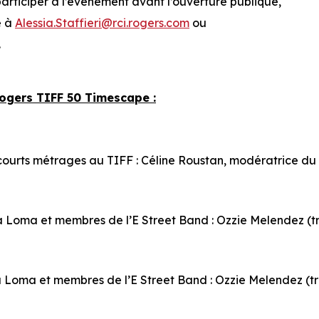
participer à l’événement avant l’ouverture publique,
e à
Alessia.Staffieri@rci.rogers.com
ou
.
Rogers TIFF 50 Timescape :
 courts métrages au TIFF : Céline Roustan, modératrice du 
a Loma et membres de l’E Street Band : Ozzie Melendez (
a Loma et membres de l’E Street Band : Ozzie Melendez (