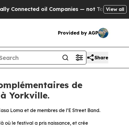
nnected oil Companies — not Taxpayers — the Cha
View all
Provided by AGP
Share
complémentaires de
à Yorkville.
 Casa Loma et de membres de l’E Street Band.
ù le festival a pris naissance, et crée