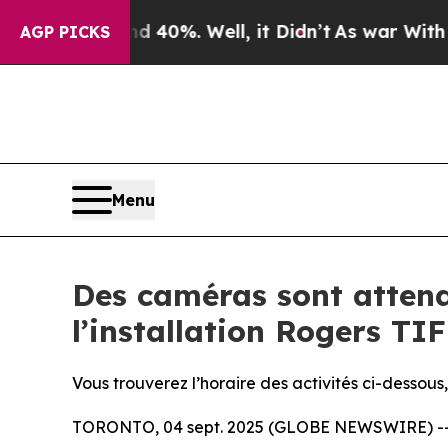
round 40%. Well, it Didn’t
As war With Iran Dro
AGP PICKS
Menu
Des caméras sont attend
l’installation Rogers TI
Vous trouverez l’horaire des activités ci-desso
TORONTO, 04 sept. 2025 (GLOBE NEWSWIRE) -- Du 5